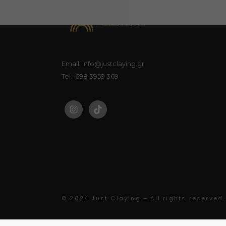
Email: info@justclaying.gr
Tel.: 698 3959 369
© 2024 Just Claying – All rights reserved.