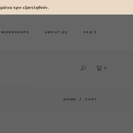
μάτια πριν εξαντληθούν.
WORKSHOPS
ABOUT US
FAQ’S
0
HOME
/
CART