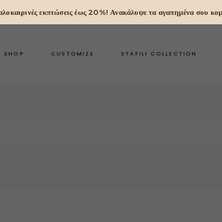
 Καλοκαιρινές εκπτώσεις έως 20%! Ανακάλυψε τα αγαπημένα σου κομ
SHOP
CUSTOMIZE
STAFILI COLLECTION