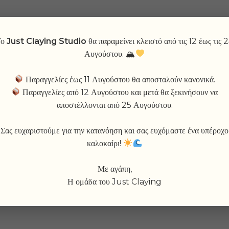
Το
Just Claying Studio
θα παραμείνει κλειστό από τις 12 έως τις 
Αυγούστου. 🏔
Your cart is currently empty.
Παραγγελίες έως 11 Αυγούστου θα αποσταλούν κανονικά.
Παραγγελίες από 12 Αυγούστου και μετά θα ξεκινήσουν να
αποστέλλονται από 25 Αυγούστου.
RETURN TO SHOP
Σας ευχαριστούμε για την κατανόηση και σας ευχόμαστε ένα υπέροχο
καλοκαίρι!
Με αγάπη,
Η ομάδα του Just Claying