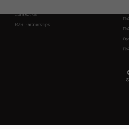
GET IN TOUCH
Contact Us
Πολ
B2B Partnerships
Πο
Όρ
Πολ