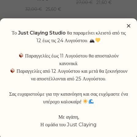
Original
Current
27,00
€
21,60
€
price
price
Original
Current
32,00
€
25,60
€
was:
is:
price
price
27,00 €.
21,60 €.
was:
is:
32,00 €.
25,60 €.
×
Το
Just Claying Studio
θα παραμείνει κλειστό από τις
-20%
12 έως τις 24 Αυγούστου. 🏔
Παραγγελίες έως 11 Αυγούστου θα αποσταλούν
κανονικά.
Παραγγελίες από 12 Αυγούστου και μετά θα ξεκινήσουν
να αποστέλλονται από 25 Αυγούστου.
ÉROS STRAW MUG
Σας ευχαριστούμε για την κατανόηση και σας ευχόμαστε ένα
Original
Current
26,50
€
21,20
€
price
price
υπέροχο καλοκαίρι!
was:
is:
26,50 €.
21,20 €.
Με αγάπη,
Η ομάδα του Just Claying
-20%
-20%