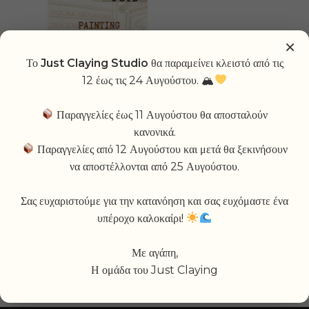
×
Το
Just Claying Studio
θα παραμείνει κλειστό από τις
12 έως τις 24 Αυγούστου. 🏔
PAINTING
Παραγγελίες έως 11 Αυγούστου θα αποσταλούν
CERAMICS
κανονικά.
WORKSHOP
Παραγγελίες από 12 Αυγούστου και μετά θα ξεκινήσουν
@JUST CLAYING
να αποστέλλονται από 25 Αυγούστου.
STUDIO
40,00
€
Σας ευχαριστούμε για την κατανόηση και σας ευχόμαστε ένα
υπέροχο καλοκαίρι!
Με αγάπη,
Η ομάδα του Just Claying