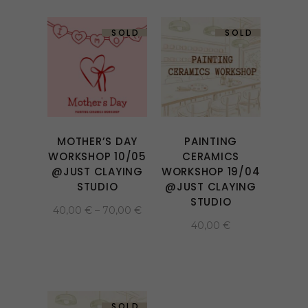
SOLD
SOLD
This
product
has
multiple
variants.
MOTHER’S DAY
PAINTING
The
WORKSHOP 10/05
CERAMICS
options
@JUST CLAYING
WORKSHOP 19/04
may
STUDIO
@JUST CLAYING
be
STUDIO
Price
40,00
€
–
70,00
€
chosen
range:
40,00
€
40,00 €
on
through
70,00 €
the
product
page
SOLD