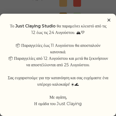
×
Το
Just Claying Studio
θα παραμείνει κλειστό από τις
12 έως τις 24 Αυγούστου. 🏔💛
📦 Παραγγελίες έως 11 Αυγούστου θα αποσταλούν
κανονικά.
Επιπλέον
📦 Παραγγελίες από 12 Αυγούστου και μετά θα ξεκινήσουν
πληροφορίες:
να αποστέλλονται από 25 Αυγούστου.
Σας ευχαριστούμε για την κατανόηση και σας ευχόμαστε ένα
Custom
ADD TO CART
υπέροχο καλοκαίρι! ☀️🌊
Freddo
quantity
Με αγάπη,
ADD TO WISHLIST
Η ομάδα του Just Claying