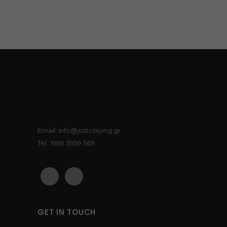
options
may
be
chosen
on
the
product
page
Email: info@justclaying.gr
Tel.: 698 3959 369
GET IN TOUCH