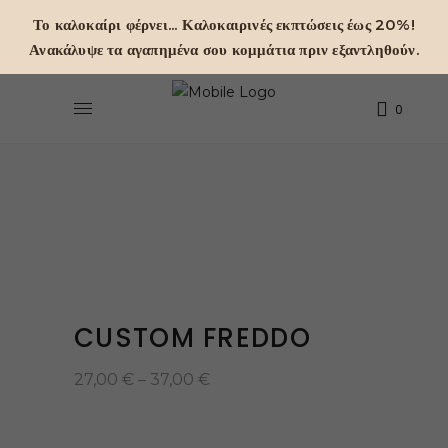
Το καλοκαίρι φέρνει... Καλοκαιρινές εκπτώσεις έως 20%!
Ανακάλυψε τα αγαπημένα σου κομμάτια πριν εξαντληθούν.
0
CUSTOM FREDDO
Price
27,00
€
–
37,00
€
range:
27,00 €
through
37,00 €