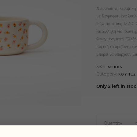
Χειροποίητη κεραμικ
με ζωγραφισμένα λουλο
Ψήνεται στους 1270°C 
Κατάλληλη για πλυντήρ
Φτιαγμένη στην Ελλάδ
Επειδή τα προϊόντα είν
μπορεί να υπάρχουν μι
SKU:
M0005
Category:
ΚΟΥΠΕΣ
Only 2 left in stoc
Peony
Quantity
Mug
quantity