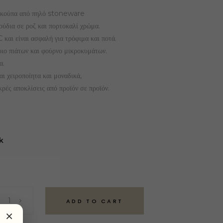
ή κούπα από πηλό stoneware
ύδια σε ροζ και πορτοκαλί χρώμα.
και είναι ασφαλή για τρόφιμα και ποτά.
ιο πιάτων και φούρνο μικροκυμάτων.
α.
αι χειροποίητα και μοναδικά,
κρές αποκλίσεις από προϊόν σε προϊόν.
k
ADD TO CART
×