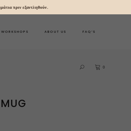
μάτια πριν εξαντληθούν.
WORKSHOPS
ABOUT US
FAQ’S
0
 MUG
Current
price
s:
22,53 €.