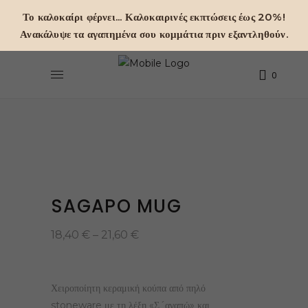
Το καλοκαίρι φέρνει... Καλοκαιρινές εκπτώσεις έως 20%!
Ανακάλυψε τα αγαπημένα σου κομμάτια πριν εξαντληθούν.
0
SAGAPO MUG
Price
18,40
€
–
21,60
€
range:
18,40 €
through
21,60 €
Χειροποίητη κεραμική κούπα από πηλό
stoneware με τη λέξη «Σ´αγαπώ» και