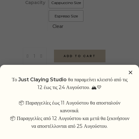
Capacity
Cappuccino Size
Espresso Size
Clear
SAGAPO
ADD TO CART
Mug
quantity
×
ADD TO WISHLIST
Το
Just Claying Studio
θα παραμείνει κλειστό από τις
12 έως τις 24 Αυγούστου. 🏔💛
📦 Παραγγελίες έως 11 Αυγούστου θα αποσταλούν
κανονικά.
📦 Παραγγελίες από 12 Αυγούστου και μετά θα ξεκινήσουν
RELATED PRODUCTS
να αποστέλλονται από 25 Αυγούστου.