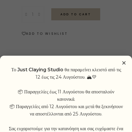
Éros
ADD TO CART
Bubble
Mug
quantity
ADD TO WISHLIST
×
Το
Just Claying Studio
θα παραμείνει κλειστό από τις
RELATED PRODUCTS
12 έως τις 24 Αυγούστου. 🏔💛
📦 Παραγγελίες έως 11 Αυγούστου θα αποσταλούν
κανονικά.
This
This
📦 Παραγγελίες από 12 Αυγούστου και μετά θα ξεκινήσουν
product
product
CUSTOM TEA CUP
να αποστέλλονται από 25 Αυγούστου.
has
has
CUSTOM
Price
multiple
29,00
€
–
34,00
€
multiple
SQUEEZED
range:
Σας ευχαριστούμε για την κατανόηση και σας ευχόμαστε ένα
variants.
variants.
29,00 €