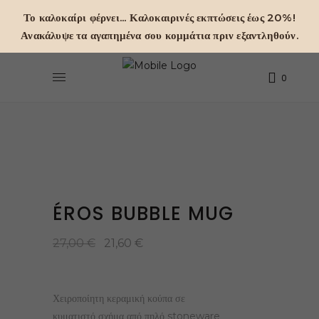
Το καλοκαίρι φέρνει... Καλοκαιρινές εκπτώσεις έως 20%!
Ανακάλυψε τα αγαπημένα σου κομμάτια πριν εξαντληθούν.
0
ÉROS BUBBLE MUG
Original
Current
27,00
€
21,60
€
price
price
was:
is:
27,00 €.
21,60 €.
Χειροποίητη κεραμική κούπα σε
κυματιστό σχήμα από πηλό stoneware