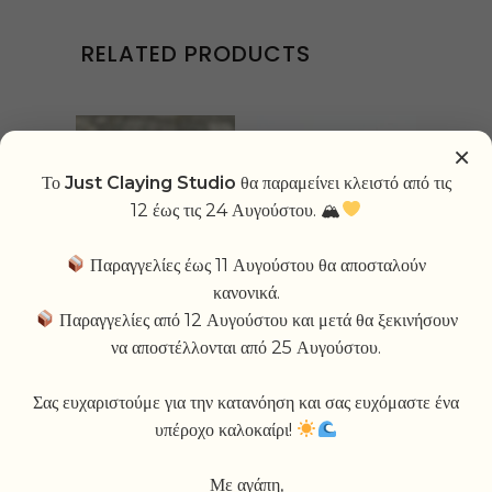
RELATED PRODUCTS
-19%
NEW
SOLD
-10%
×
Το
Just Claying Studio
θα παραμείνει κλειστό από τις
12 έως τις 24 Αυγούστου. 🏔
Παραγγελίες έως 11 Αυγούστου θα αποσταλούν
κανονικά.
APEROL SPRITZ
EX
Παραγγελίες από 12 Αυγούστου και μετά θα ξεκινήσουν
MUG
να αποστέλλονται από 25 Αυγούστου.
26,00
€
23,40
€
27,00
€
21,87
€
Σας ευχαριστούμε για την κατανόηση και σας ευχόμαστε ένα
υπέροχο καλοκαίρι!
-20%
Με αγάπη,