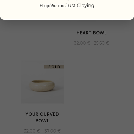
Η ομάδα του Just Claying
HEART BOWL
32,00
€
25,60
€
SOLD
YOUR CURVED
BOWL
32,00
€
–
37,00
€