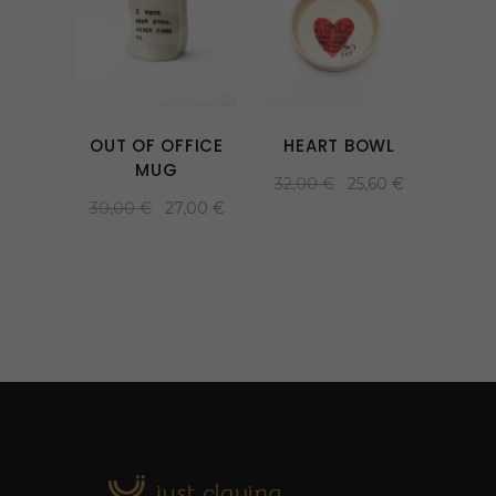
OUT OF OFFICE
HEART BOWL
MUG
32,00
€
25,60
€
30,00
€
27,00
€