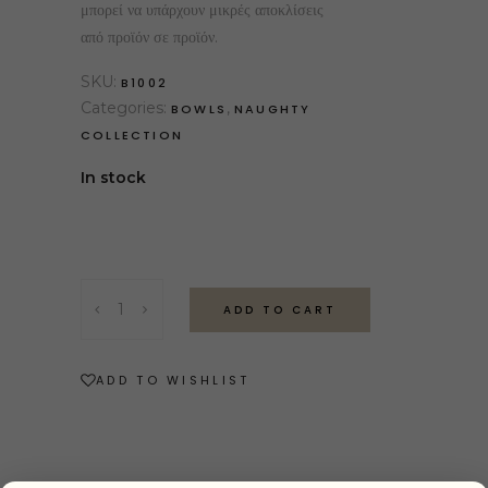
μπορεί να υπάρχουν μικρές αποκλίσεις
από προϊόν σε προϊόν.
SKU:
B1002
Categories:
,
BOWLS
NAUGHTY
COLLECTION
In stock
ADD TO CART
ADD TO WISHLIST