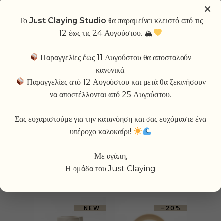
×
Το
Just Claying Studio
θα παραμείνει κλειστό από τις
RELATED PRODUCTS
12 έως τις 24 Αυγούστου. 🏔
Παραγγελίες έως 11 Αυγούστου θα αποσταλούν
SOLD
-15%
-19%
NEW
κανονικά.
Παραγγελίες από 12 Αυγούστου και μετά θα ξεκινήσουν
να αποστέλλονται από 25 Αυγούστου.
Σας ευχαριστούμε για την κατανόηση και σας ευχόμαστε ένα
υπέροχο καλοκαίρι!
PEONY BOWL
APEROL SPRITZ
MUG
Με αγάπη,
23,50
€
19,98
€
Η ομάδα του Just Claying
27,00
€
21,87
€
-10%
NEW
-20%