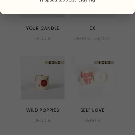
YOUR CANDLE
EX
29,00
€
26,00
€
23,40
€
SOLD
SOLD
WILD POPPIES
SELF LOVE
26,00
€
26,00
€