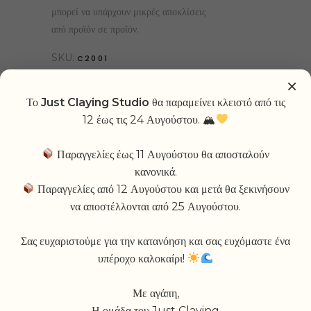
μπορεί να υπάρχουν μικρές αποκλίσεις
από προϊόν σε προϊόν.
SKU:
C2001
Category:
CANDLES
×
Το
Just Claying Studio
θα παραμείνει κλειστό από τις
ADD TO WISHLIST
12 έως τις 24 Αυγούστου. 🏔
Παραγγελίες έως 11 Αυγούστου θα αποσταλούν
κανονικά.
Παραγγελίες από 12 Αυγούστου και μετά θα ξεκινήσουν
να αποστέλλονται από 25 Αυγούστου.
RELATED PRODUCTS
Σας ευχαριστούμε για την κατανόηση και σας ευχόμαστε ένα
υπέροχο καλοκαίρι!
SOLD
SOLD
-10%
Με αγάπη,
Η ομάδα του Just Claying