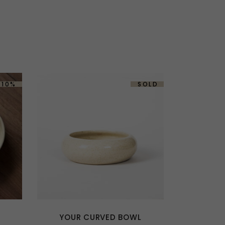
-10%
SOLD
This
product
has
multiple
variants.
The
options
YOUR CURVED BOWL
may