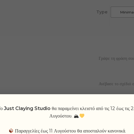
Type
Minima
Γράψε τη φράση σο
Ανέβασε το σχέδιό 
Που θέλεις τη φράση
Το
Just Claying Studio
θα παραμείνει κλειστό από τις 12 έως τις 
σχέδιό σου;
*
Αυγούστου. 🏔
Παραγγελίες έως 11 Αυγούστου θα αποσταλούν κανονικά.