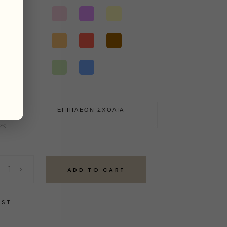
ες:
ADD TO CART
IST