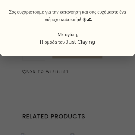
Σας ευχαριστούμε για την κατανόηση και σας ευχόμαστε ένα
υπέροχο καλοκαίρι! ☀️🌊
Επιπλέον
πληροφορίες:
Με αγάπη,
Η ομάδα του Just Claying
Your
ADD TO CART
Straight
Bowl
quantity
ADD TO WISHLIST
RELATED PRODUCTS