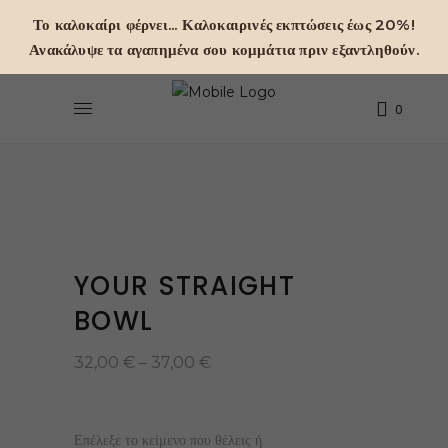
Το καλοκαίρι φέρνει... Καλοκαιρινές εκπτώσεις έως 20%!
Ανακάλυψε τα αγαπημένα σου κομμάτια πριν εξαντληθούν.
0
YOUR STRAIGHT
BOWL
Price
32,00
€
–
37,00
€
range:
32,00 €
through
37,00 €
Επέλεξε το κείμενο που θέλεις ή