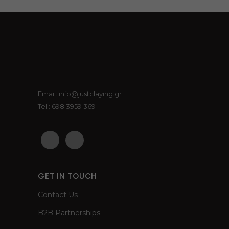
the
product
page
Email: info@justclaying.gr
Tel.: 698 3959 369
GET IN TOUCH
Contact Us
B2B Partnerships