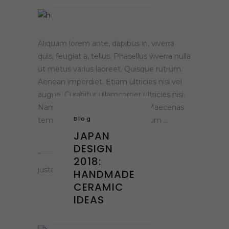
Aliquam lorem ante, dapibus in, viverra
quis, feugiat a, tellus. Phasellus viverra nulla
ut metus varius laoreet. Quisque rutrum.
Aenean imperdiet. Etiam ultricies nisi vel
augue. Curabitur ullamcorper ultricies nisi.
Nam eget dui. Etiam rhoncus. Maecenas
Blog
tempus, tellus eget condimentum
JAPAN
DESIGN
2018:
justclaying.gr
HANDMADE
CERAMIC
IDEAS