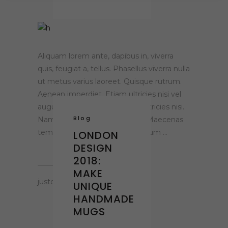
Aliquam lorem ante, dapibus in, viverra
quis, feugiat a, tellus. Phasellus viverra nulla
ut metus varius laoreet. Quisque rutrum.
Aenean imperdiet. Etiam ultricies nisi vel
augue. Curabitur ullamcorper ultricies nisi.
Blog
Nam eget dui. Etiam rhoncus. Maecenas
tempus, tellus eget condimentum
LONDON
DESIGN
2018:
MAKE
justclaying.gr
UNIQUE
HANDMADE
MUGS