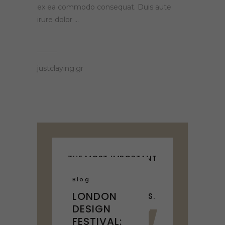
ex ea commodo consequat. Duis aute
irure dolor
justclaying.gr
THE MOST IMPORTANT
THINGS ARE NOT
Blog
THINGS, SO WE’LL
LONDON
DESIGN EXPERIENCES.
DESIGN
William James
FESTIVAL: