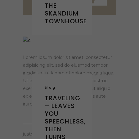
“
THE
SKANDIUM
TOWNHOUSE
Lorem ipsum dolor sit amet, consectetur
adipisicing elit, sed do eiusmod tempor
incididunt ut labore et dolore magna liqua.
Ut enim ad minim veniam quis nostrud
Blog
exercitation ullamco laboris nisi ut aliquip
ex ea commodo consequat. Duis aute
TRAVELING
irure dolor
– LEAVES
YOU
SPEECHLESS,
THEN
justclaying.gr
TURNS