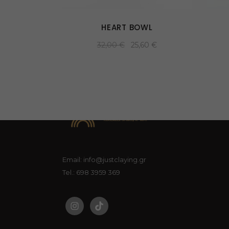
HEART BOWL
32,00
€
25,60
€
Email: info@justclaying.gr
Tel.: 698 3959 369