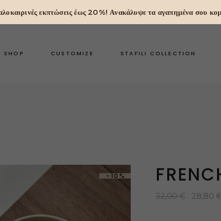
 Καλοκαιρινές εκπτώσεις έως 20%! Ανακάλυψε τα αγαπημένα σου κομ
SHOP
CUSTOMIZE
STAFILI COLLECTION
FRENC
-10%
32,00
€
28,80