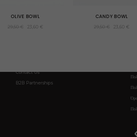
OLIVE BOWL
CANDY BOWL
29,50
€
23,60
€
29,50
€
23,60
€
GET IN TOUCH
Contact Us
Πολ
B2B Partnerships
Πο
Όρ
Πολ