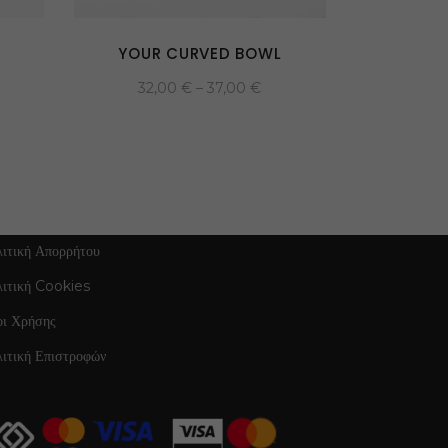
YOUR CURVED BOWL
32,00
€
–
37,00
€
ΠΛΗΡΟΦΟΡΙΕΣ
ιτική Απορρήτου
λιτική Cookies
οι Χρήσης
ιτική Επιστροφών