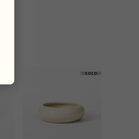
IST
-20%
SOLD