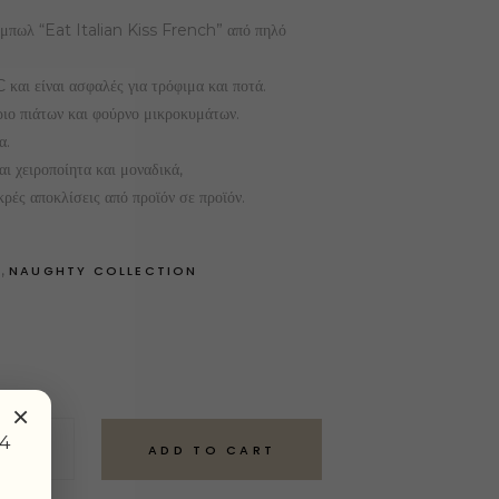
 μπωλ “Eat Italian Kiss French” από πηλό
και είναι ασφαλές για τρόφιμα και ποτά.
ιο πιάτων και φούρνο μικροκυμάτων.
α.
αι χειροποίητα και μοναδικά,
κρές αποκλίσεις από προϊόν σε προϊόν.
,
S
NAUGHTY COLLECTION
×
24
ADD TO CART