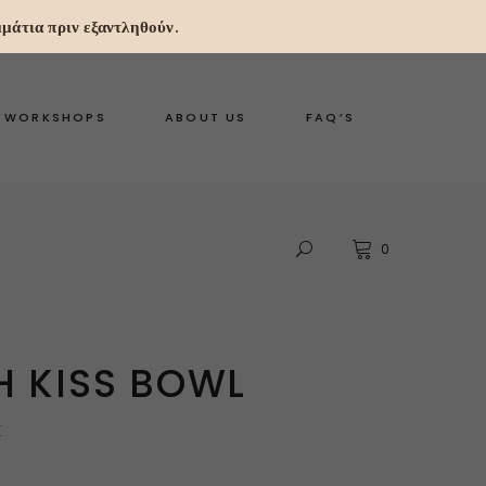
μάτια πριν εξαντληθούν.
WORKSHOPS
ABOUT US
FAQ’S
0
H KISS BOWL
€