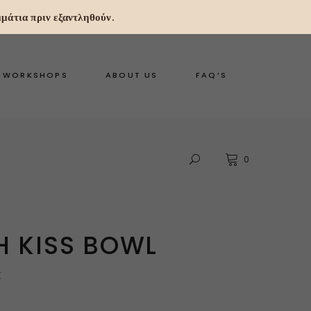
μάτια πριν εξαντληθούν.
WORKSHOPS
ABOUT US
FAQ’S
0
H KISS BOWL
€