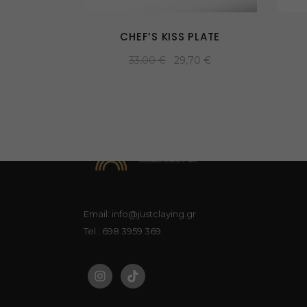
CHEF’S KISS PLATE
33,00
€
29,70
€
Email: info@justclaying.gr
Tel.: 698 3959 369