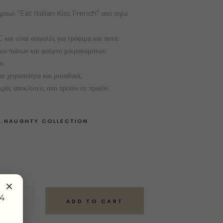
 μπωλ “Eat Italian Kiss French” από πηλό
και είναι ασφαλές για τρόφιμα και ποτά.
ιο πιάτων και φούρνο μικροκυμάτων.
α.
αι χειροποίητα και μοναδικά,
κρές αποκλίσεις από προϊόν σε προϊόν.
,
S
NAUGHTY COLLECTION
×
24
ADD TO CART