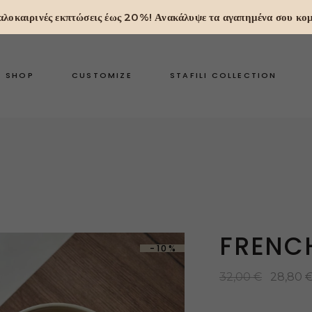
 Καλοκαιρινές εκπτώσεις έως 20%! Ανακάλυψε τα αγαπημένα σου κομ
SHOP
CUSTOMIZE
STAFILI COLLECTION
FRENC
-10%
32,00
€
28,80