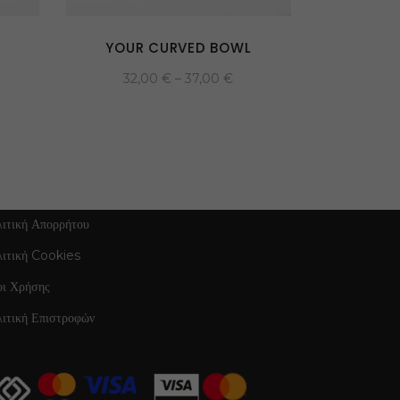
YOUR CURVED BOWL
32,00
€
–
37,00
€
ΠΛΗΡΟΦΟΡΙΕΣ
ιτική Απορρήτου
λιτική Cookies
οι Χρήσης
ιτική Επιστροφών