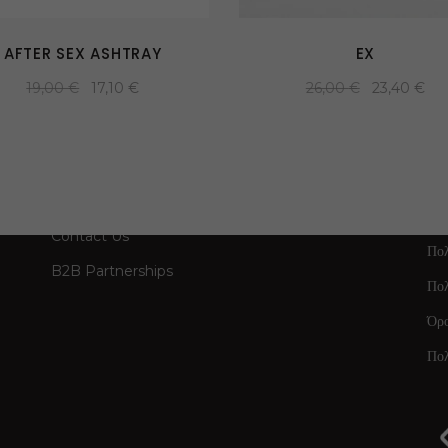
AFTER SEX ASHTRAY
EX
19,00
€
17,10
€
26,00
€
23,40
€
GET IN TOUCH
Contact Us
Πολ
B2B Partnerships
Πο
Όρ
Πολ